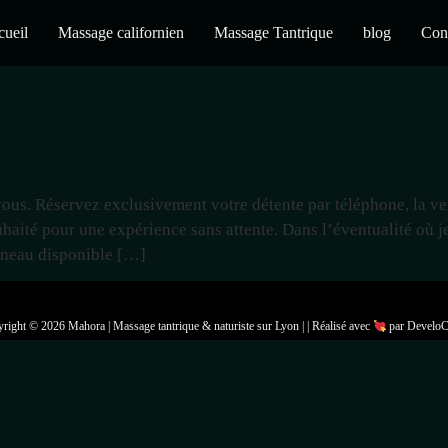
ueil
Massage californien
Massage Tantrique
blog
Con
-vous. Réservez exclusivement votre détente par téléphone, la v
aité pour une expérience sans attente. Dans l’éventualité où j
éneau disponible […]
right © 2026 Mahora | Massage tantrique & naturiste sur Lyon | | Réalisé avec
​ par Develo