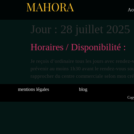
Acc
Jour :
28 juillet 2025
Horaires / Disponibilité :
Je reçois d’ordinaire tous les jours avec rendez
prévenir au moins 1h30 avant le rendez-vous souh
rapprocher du centre commerciale selon mon cr
mentions légales
blog
Copy