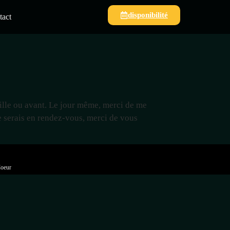
disponibilité
tact
eille ou avant. Le jour même, merci de me
e serais en rendez-vous, merci de vous
Coeur