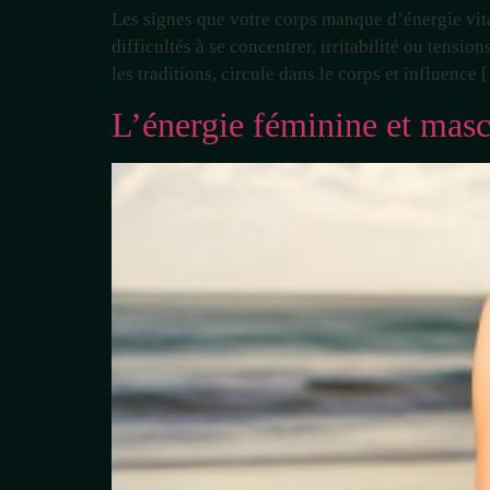
Les signes que votre corps manque d’énergie vita
difficultés à se concentrer, irritabilité ou tensi
les traditions, circule dans le corps et influence
L’énergie féminine et mascu