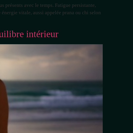
s présents avec le temps. Fatigue persistante,
e énergie vitale, aussi appelée prana ou chi selon
ilibre intérieur