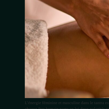
L’énergie féminine et masculine dans le tantra es
chaque être humain porte en lui deux polarités co