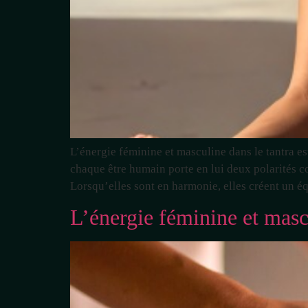
L’énergie féminine et masculine dans le tantra es
chaque être humain porte en lui deux polarités co
Lorsqu’elles sont en harmonie, elles créent un éq
L’énergie féminine et mascu